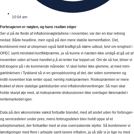
10:04 am
Forbrugeren er nøglen, og hans realløn stiger
Ser vi på de fleste af inflationsnøgletallene i november, var der en klar retning
nedad. Både headline, men også på den mere stabile kerneinflation. Det,
kombineret med at olieprisen også faldt kraftigt på større udbud, tvivl om enighed i
OPEC samt mindsket konfliktpræmie, ja så kunne vi næsten ikke undgå at gå ud af
november uden at have handlet p,å at renter har toppet ud. Om de så har, bliver vi
lidt klogere på i de kommende måneder. Vi skal heller ikke glemme, at med mini-
gældskrisen i Tyskland så vi en genopblusning af det, der siden sommeren og
indtil november trak renter opad, nemlig risikopræmien. Risikopræmien er mere
trukket af store statslige gældsbyrder end inflationsforventninger. Så man skal
holde skarpt øje med, at risikopræmie-diskussionen ikke overtager førersædet i
rentemarkedet igen.
Data på den økonomiske vækst fortsatte blandet, med alt andet uden for forbruger-
og servicedelen under pres, mens forbrugsdelen blev holdt oppe af et
arbejdsmarked, der fortsætter med at vise overraskende styrke. Så kombinerer vi
lønstigninger med flere i arbejde samt lavere inflation, ja så står vi jo lige nu med