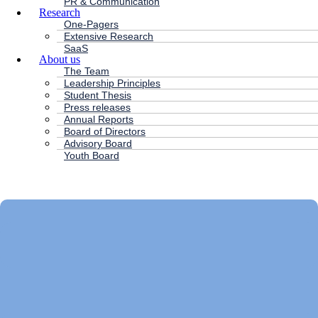
PR & Communication
Research
One-Pagers
Extensive Research
SaaS
About us
The Team
Leadership Principles
Student Thesis
Press releases
Annual Reports
Board of Directors
Advisory Board
Youth Board
HC ANDERSEN CAPITAL
Main
Menu