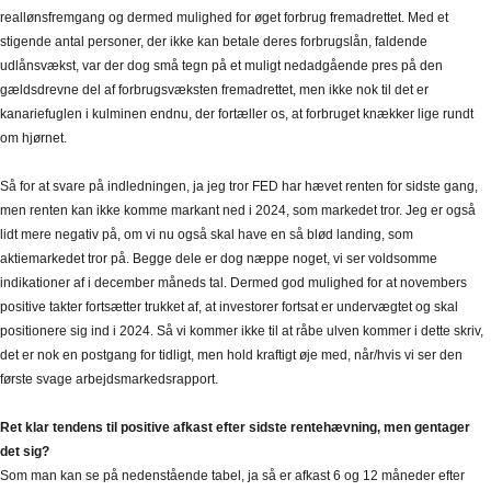
reallønsfremgang og dermed mulighed for øget forbrug fremadrettet. Med et
stigende antal personer, der ikke kan betale deres forbrugslån, faldende
udlånsvækst, var der dog små tegn på et muligt nedadgående pres på den
gældsdrevne del af forbrugsvæksten fremadrettet, men ikke nok til det er
kanariefuglen i kulminen endnu, der fortæller os, at forbruget knækker lige rundt
om hjørnet.
Så for at svare på indledningen, ja jeg tror FED har hævet renten for sidste gang,
men renten kan ikke komme markant ned i 2024, som markedet tror. Jeg er også
lidt mere negativ på, om vi nu også skal have en så blød landing, som
aktiemarkedet tror på. Begge dele er dog næppe noget, vi ser voldsomme
indikationer af i december måneds tal. Dermed god mulighed for at novembers
positive takter fortsætter trukket af, at investorer fortsat er undervægtet og skal
positionere sig ind i 2024. Så vi kommer ikke til at råbe ulven kommer i dette skriv,
det er nok en postgang for tidligt, men hold kraftigt øje med, når/hvis vi ser den
første svage arbejdsmarkedsrapport.
Ret klar tendens til positive afkast efter sidste rentehævning, men gentager
det sig?
Som man kan se på nedenstående tabel, ja så er afkast 6 og 12 måneder efter