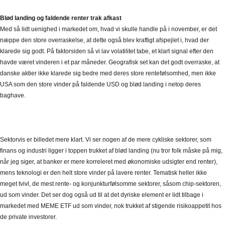
Blød landing og faldende renter trak afkast
Med så lidt uenighed i markedet om, hvad vi skulle handle på i november, er det
næppe den store overraskelse, at dette også blev kraftigt afspejlet i, hvad der
klarede sig godt. På faktorsiden så vi lav volatilitet tabe, et klart signal efter den
havde været vinderen i et par måneder. Geografisk set kan det godt overraske, at
danske aktier ikke klarede sig bedre med deres store rentefølsomhed, men ikke
USA som den store vinder på faldende USD og blød landing i netop deres
baghave.
Sektorvis er billedet mere klart. Vi ser nogen af de mere cykliske sektorer, som
finans og industri ligger i toppen trukket af blød landing (nu tror folk måske på mig,
når jeg siger, at banker er mere korreleret med økonomiske udsigter end renter),
mens teknologi er den helt store vinder på lavere renter. Tematisk heller ikke
meget tvivl, de mest rente- og konjunkturfølsomme sektorer, såsom chip-sektoren,
ud som vinder. Det ser dog også ud til at det dyriske element er lidt tilbage i
markedet med MEME ETF ud som vinder, nok trukket af stigende risikoappetit hos
de private investorer.