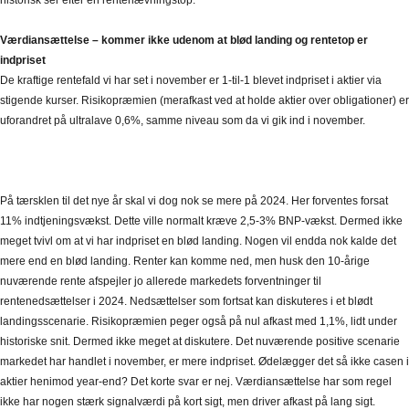
historisk ser efter en rentehævningstop.
Værdiansættelse – kommer ikke udenom at blød landing og rentetop er
indpriset
De kraftige rentefald vi har set i november er 1-til-1 blevet indpriset i aktier via
stigende kurser. Risikopræmien (merafkast ved at holde aktier over obligationer) er
uforandret på ultralave 0,6%, samme niveau som da vi gik ind i november.
På tærsklen til det nye år skal vi dog nok se mere på 2024. Her forventes forsat
11% indtjeningsvækst. Dette ville normalt kræve 2,5-3% BNP-vækst. Dermed ikke
meget tvivl om at vi har indpriset en blød landing. Nogen vil endda nok kalde det
mere end en blød landing. Renter kan komme ned, men husk den 10-årige
nuværende rente afspejler jo allerede markedets forventninger til
rentenedsættelser i 2024. Nedsættelser som fortsat kan diskuteres i et blødt
landingsscenarie. Risikopræmien peger også på nul afkast med 1,1%, lidt under
historiske snit. Dermed ikke meget at diskutere. Det nuværende positive scenarie
markedet har handlet i november, er mere indpriset. Ødelægger det så ikke casen i
aktier henimod year-end? Det korte svar er nej. Værdiansættelse har som regel
ikke har nogen stærk signalværdi på kort sigt, men driver afkast på lang sigt.