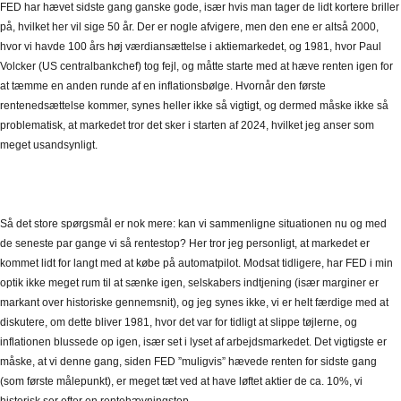
FED har hævet sidste gang ganske gode, især hvis man tager de lidt kortere briller
på, hvilket her vil sige 50 år. Der er nogle afvigere, men den ene er altså 2000,
hvor vi havde 100 års høj værdiansættelse i aktiemarkedet, og 1981, hvor Paul
Volcker (US centralbankchef) tog fejl, og måtte starte med at hæve renten igen for
at tæmme en anden runde af en inflationsbølge. Hvornår den første
rentenedsættelse kommer, synes heller ikke så vigtigt, og dermed måske ikke så
problematisk, at markedet tror det sker i starten af 2024, hvilket jeg anser som
meget usandsynligt.
Så det store spørgsmål er nok mere: kan vi sammenligne situationen nu og med
de seneste par gange vi så rentestop? Her tror jeg personligt, at markedet er
kommet lidt for langt med at købe på automatpilot. Modsat tidligere, har FED i min
optik ikke meget rum til at sænke igen, selskabers indtjening (især marginer er
markant over historiske gennemsnit), og jeg synes ikke, vi er helt færdige med at
diskutere, om dette bliver 1981, hvor det var for tidligt at slippe tøjlerne, og
inflationen blussede op igen, især set i lyset af arbejdsmarkedet. Det vigtigste er
måske, at vi denne gang, siden FED ”muligvis” hævede renten for sidste gang
(som første målepunkt), er meget tæt ved at have løftet aktier de ca. 10%, vi